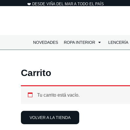
Ir
❤️ DESDE VIÑA DEL MAR A TODO EL PAÍS
al
contenido
NOVEDADES
ROPA INTERIOR
LENCERÍA
Carrito
Tu carrito está vacío.
VOLVER A LA TIENDA