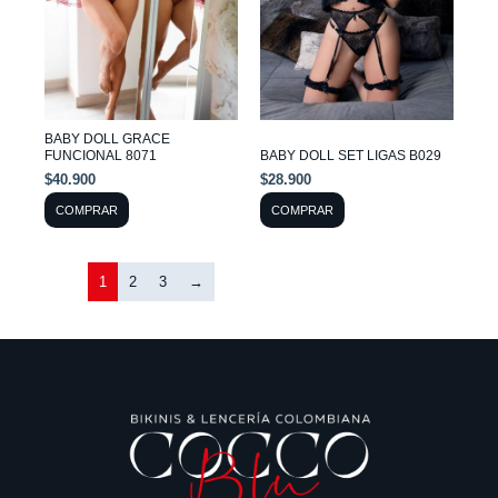
Las
Las
opciones
opciones
se
se
pueden
pueden
BABY DOLL GRACE
elegir
elegir
FUNCIONAL 8071
BABY DOLL SET LIGAS B029
en
en
$
40.900
$
28.900
la
la
COMPRAR
COMPRAR
página
página
de
de
1
2
3
→
producto
producto