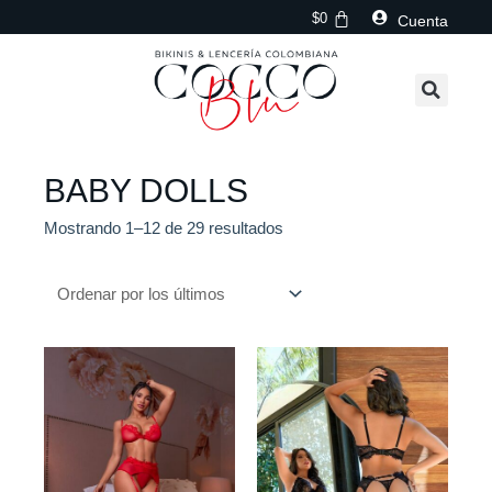
Ir
$
0
Cuenta
al
contenido
BABY DOLLS
Ordenado
Mostrando 1–12 de 29 resultados
por
los
últimos
Este
Este
producto
producto
tiene
tiene
múltiples
múltiples
variantes.
variantes.