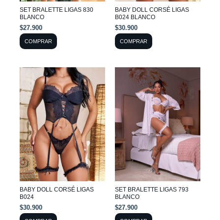
SET BRALETTE LIGAS 830
BABY DOLL CORSÉ LIGAS
elegir
elegir
BLANCO
B024 BLANCO
en
en
$
27.900
$
30.900
la
la
COMPRAR
COMPRAR
página
página
de
de
Este
Este
producto
producto
producto
producto
tiene
tiene
múltiples
múltiples
variantes.
variantes.
Las
Las
opciones
opciones
se
se
pueden
pueden
BABY DOLL CORSÉ LIGAS
SET BRALETTE LIGAS 793
elegir
elegir
B024
BLANCO
en
en
$
30.900
$
27.900
la
la