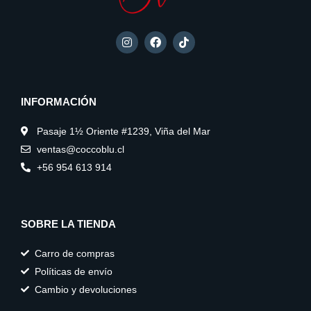
I
F
T
n
a
i
s
c
k
t
e
t
a
b
o
g
o
k
INFORMACIÓN
r
o
a
k
m
Pasaje 1½ Oriente #1239, Viña del Mar
ventas@coccoblu.cl
+56 954 613 914
SOBRE LA TIENDA
Carro de compras
Políticas de envío
Cambio y devoluciones