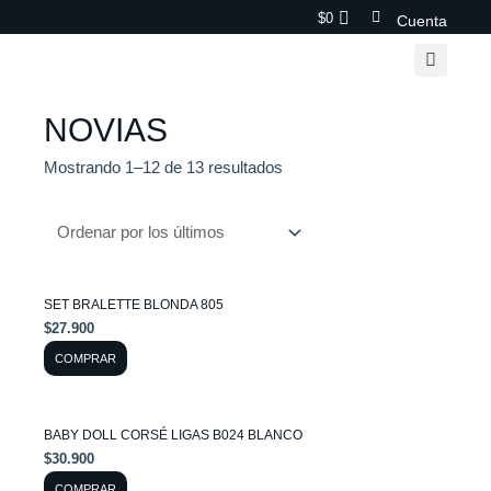
Ir
$
0
Cuenta
al
contenido
NOVIAS
Ordenado
Mostrando 1–12 de 13 resultados
por
los
últimos
Este
SET BRALETTE BLONDA 805
producto
$
27.900
tiene
COMPRAR
múltiples
variantes.
Este
BABY DOLL CORSÉ LIGAS B024 BLANCO
Las
producto
$
30.900
opciones
tiene
COMPRAR