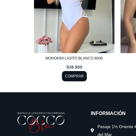
opciones
se
pueden
elegir
en
la
página
MONOKINI LASITO BLANCO 8006
de
$
38.900
producto
COMPRAR
INFORMACIÓN
Pasaje 1½ Oriente 
del Mar