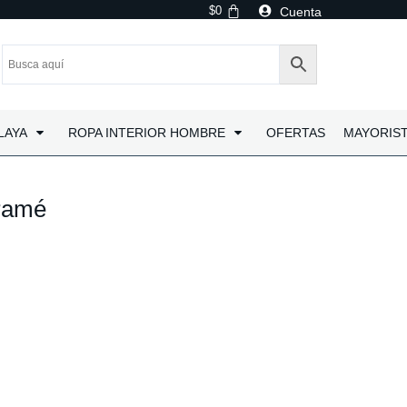
$
0
Cuenta
LAYA
ROPA INTERIOR HOMBRE
OFERTAS
MAYORIS
cramé