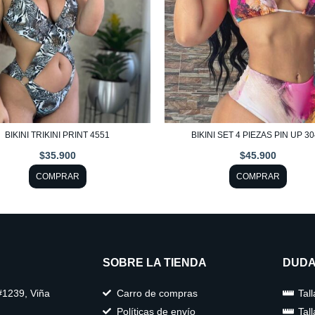
opciones
opciones
se
se
pueden
pueden
elegir
elegir
en
en
la
la
página
página
BIKINI TRIKINI PRINT 4551
BIKINI SET 4 PIEZAS PIN UP 3
de
de
$
35.900
$
45.900
producto
producto
COMPRAR
COMPRAR
SOBRE LA TIENDA
DUDA
#1239, Viña
Carro de compras
Tal
Políticas de envío
Tal