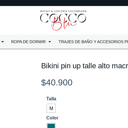
ROPA DE DORMIR
TRAJES DE BAÑO Y ACCESORIOS P
Bikini pin up talle alto ma
$
40.900
Bikini
Talla
pin
M
up
Color
talle