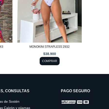
opciones
se
pueden
elegir
en
la
página
043
MONOKINI STRAPLESS 2932
de
$
38.900
producto
COMPRAR
S, CONSULTAS
PAGO SEGURO
las de Sostén
las Calzón y pijamas