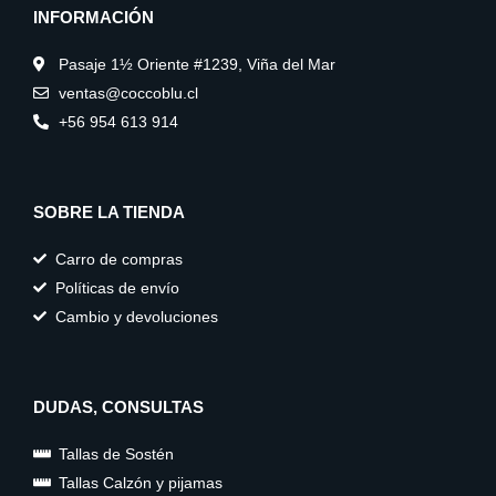
g
o
k
INFORMACIÓN
r
o
a
k
m
Pasaje 1½ Oriente #1239, Viña del Mar
ventas@coccoblu.cl
+56 954 613 914
SOBRE LA TIENDA
Carro de compras
Políticas de envío
Cambio y devoluciones
DUDAS, CONSULTAS
Tallas de Sostén
Tallas Calzón y pijamas