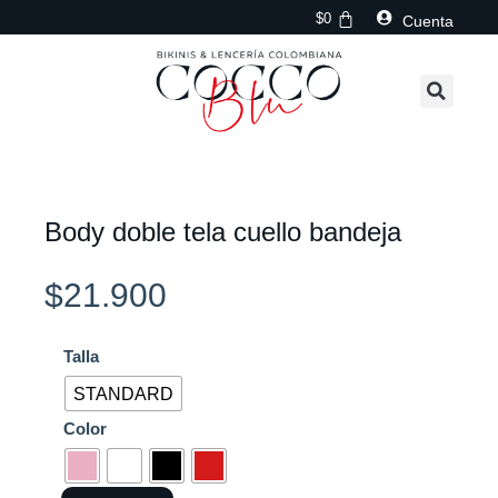
Ir
$
0
Cuenta
al
contenido
Body doble tela cuello bandeja
$
21.900
Body
Talla
doble
STANDARD
tela
Color
cuello
bandeja