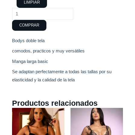
cantidad
LIMPIAR
COMPRAR
Bodys doble tela
comodos, practicos y muy versátiles
Manga larga basic
Se adaptan perfectamente a todas las tallas por su
elasticidad y la calidad de la tela
Productos relacionados
Este
Este
producto
producto
tiene
tiene