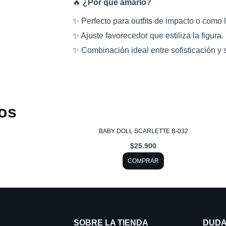
🔥
¿Por qué amarlo?
✨ Perfecto para outfits de impacto o como l
✨ Ajuste favorecedor que estiliza la figura.
✨ Combinación ideal entre sofisticación y 
os
Este
BABY DOLL SCARLETTE B-032
producto
$
25.900
tiene
COMPRAR
múltiples
variantes.
Las
opciones
SOBRE LA TIENDA
DUDA