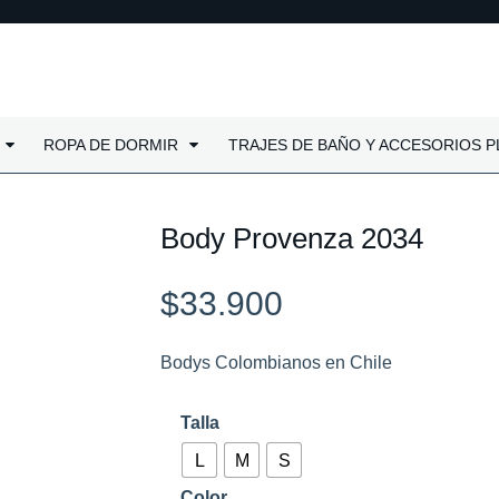
ROPA DE DORMIR
TRAJES DE BAÑO Y ACCESORIOS P
Body Provenza 2034
$
33.900
Bodys Colombianos en Chile
Body
Talla
Provenza
L
M
S
2034
Color