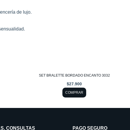
encería de lujo.
sensualidad.
Este
SET BRALETTE BORDADO ENCANTO 3032
producto
$
27.900
tiene
COMPRAR
múltiples
variantes.
Las
opciones
S, CONSULTAS
PAGO SEGURO