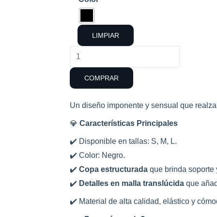
cantidad
LIMPIAR
COMPRAR
Un diseño imponente y sensual que realza l
💎
Características Principales
✔️ Disponible en tallas: S, M, L.
✔️ Color: Negro.
✔️
Copa estructurada
que brinda soporte 
✔️
Detalles en malla translúcida
que añad
✔️ Material de alta calidad, elástico y cómo