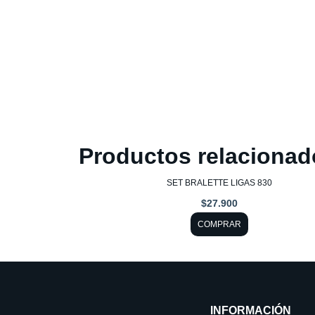
Productos relacionad
Este
SET BRALETTE LIGAS 830
producto
$
27.900
tiene
COMPRAR
múltiples
variantes.
Las
opciones
INFORMACIÓN