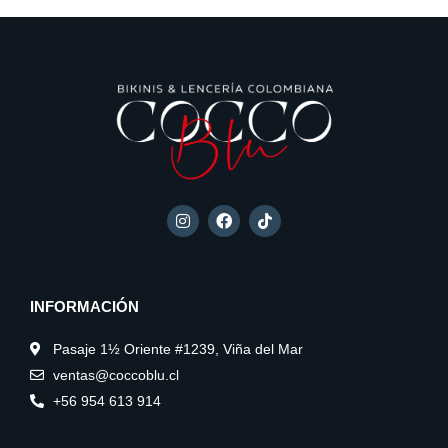
de
de
producto
producto
I
F
T
n
a
i
s
c
k
t
e
t
a
b
o
g
o
k
INFORMACIÓN
r
o
a
k
m
Pasaje 1½ Oriente #1239, Viña del Mar
ventas@coccoblu.cl
+56 954 613 914