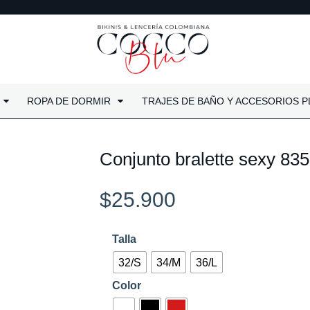
ROPA DE DORMIR
TRAJES DE BAÑO Y ACCESORIOS P
Conjunto bralette sexy 835
$
25.900
Conjunto
Talla
bralette
32/S
34/M
36/L
sexy
Color
835