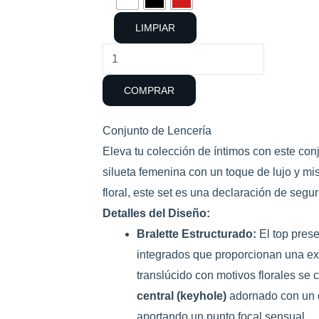
cantidad
LIMPIAR
COMPRAR
Conjunto de Lencería
Eleva tu colección de íntimos con este con
silueta femenina con un toque de lujo y mi
floral, este set es una declaración de segu
Detalles del Diseño:
Bralette Estructurado:
El top pres
integrados que proporcionan una exc
translúcido con motivos florales se
central (keyhole)
adornado con un d
aportando un punto focal sensual.