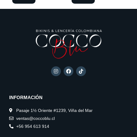
página
página
de
de
producto
producto
I
F
T
n
a
i
s
c
k
t
e
t
a
b
o
g
o
k
INFORMACIÓN
r
o
a
k
m
Pasaje 1½ Oriente #1239, Viña del Mar
ventas@coccoblu.cl
+56 954 613 914