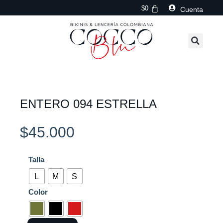
Ir
$
0
Cuenta
al
contenido
ENTERO 094 ESTRELLA
$
45.000
ENTERO
Talla
094
L
M
S
ESTRELLA
Color
cantidad