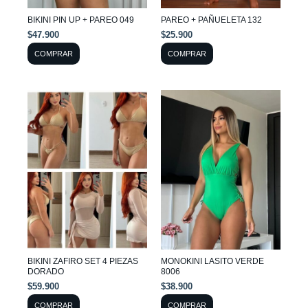
pueden
pueden
BIKINI PIN UP + PAREO 049
PAREO + PAÑUELETA 132
elegir
elegir
$
47.900
$
25.900
en
en
COMPRAR
COMPRAR
la
la
página
página
Este
Este
de
de
producto
producto
producto
producto
tiene
tiene
múltiples
múltiples
variantes.
variantes.
Las
Las
opciones
opciones
se
se
pueden
pueden
BIKINI ZAFIRO SET 4 PIEZAS
MONOKINI LASITO VERDE
elegir
elegir
DORADO
8006
en
en
$
59.900
$
38.900
la
la
COMPRAR
COMPRAR