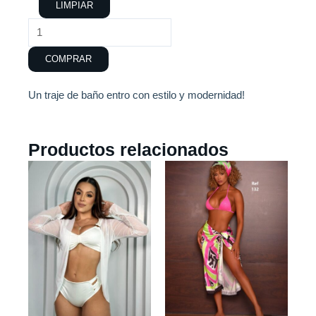
LIMPIAR
COMPRAR
Un traje de baño entro con estilo y modernidad!
Productos relacionados
Este
Este
producto
producto
tiene
tiene
múltiples
múltiples
variantes.
variantes.
Las
Las
opciones
opciones
se
se