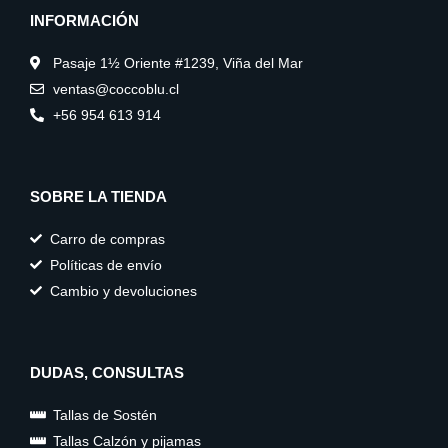
g
o
k
INFORMACIÓN
r
o
a
k
m
Pasaje 1½ Oriente #1239, Viña del Mar
ventas@coccoblu.cl
+56 954 613 914
SOBRE LA TIENDA
Carro de compras
Políticas de envío
Cambio y devoluciones
DUDAS, CONSULTAS
Tallas de Sostén
Tallas Calzón y pijamas