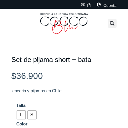
Ir
$
0
Cuenta
al
contenido
Set de pijama short + bata
$
36.900
lenceria y pijamas en Chile
Set
Talla
de
L
S
pijama
Color