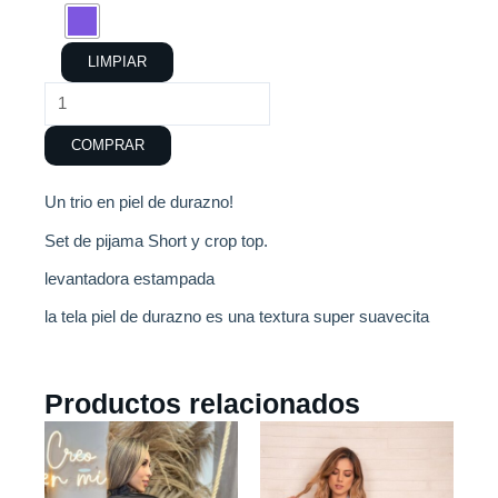
short
+
bata
LIMPIAR
cantidad
COMPRAR
Un trio en piel de durazno!
Set de pijama Short y crop top.
levantadora estampada
la tela piel de durazno es una textura super suavecita
Productos relacionados
Este
Este
producto
producto
tiene
tiene